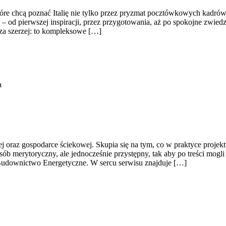
tóre chcą poznać Italię nie tylko przez pryzmat pocztówkowych kadrów,
 – od pierwszej inspiracji, przez przygotowania, aż po spokojne zwied
cza szerzej: to kompleksowe […]
a
oraz gospodarce ściekowej. Skupia się na tym, co w praktyce projektu
osób merytoryczny, ale jednocześnie przystępny, tak aby po treści mogl
udownictwo Energetyczne. W sercu serwisu znajduje […]