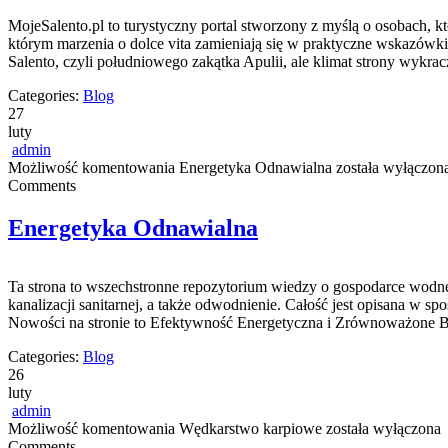
MojeSalento.pl to turystyczny portal stworzony z myślą o osobach, k
którym marzenia o dolce vita zamieniają się w praktyczne wskazówki
Salento, czyli południowego zakątka Apulii, ale klimat strony wykra
Categories:
Blog
27
luty
admin
Możliwość komentowania
Energetyka Odnawialna
została wyłączon
Comments
Energetyka Odnawialna
Ta strona to wszechstronne repozytorium wiedzy o gospodarce wodnej 
kanalizacji sanitarnej, a także odwodnienie. Całość jest opisana w sp
Nowości na stronie to Efektywność Energetyczna i Zrównoważone B
Categories:
Blog
26
luty
admin
Możliwość komentowania
Wędkarstwo karpiowe
została wyłączona
Comments