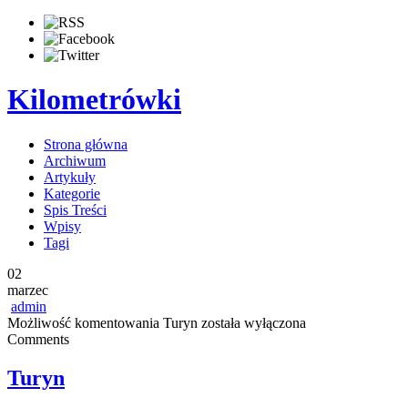
Kilometrówki
Strona główna
Archiwum
Artykuły
Kategorie
Spis Treści
Wpisy
Tagi
02
marzec
admin
Możliwość komentowania
Turyn
została wyłączona
Comments
Turyn