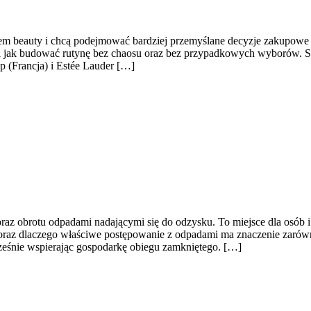
wiatem beauty i chcą podejmować bardziej przemyślane decyzje zakupowe 
ne i jak budować rutynę bez chaosu oraz bez przypadkowych wyborów. St
p (Francja) i Estée Lauder […]
z obrotu odpadami nadającymi się do odzysku. To miejsce dla osób i fir
raz dlaczego właściwe postępowanie z odpadami ma znaczenie zarówno dl
cześnie wspierając gospodarkę obiegu zamkniętego. […]