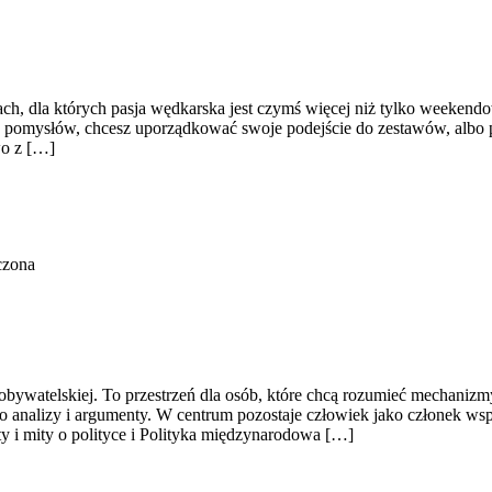
bach, dla których pasja wędkarska jest czymś więcej niż tylko weeken
asz pomysłów, chcesz uporządkować swoje podejście do zestawów, albo p
wo z […]
czona
cji obywatelskiej. To przestrzeń dla osób, które chcą rozumieć mechani
 analizy i argumenty. W centrum pozostaje człowiek jako członek wsp
ty i mity o polityce i Polityka międzynarodowa […]