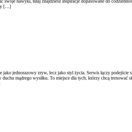
woje nawyki, tutaj znajdziesz inspiracje dopasowane do codzienności,
zy […]
nie jako jednorazowy zryw, lecz jako styl życia. Serwis łączy podejśc
w duchu mądrego wysiłku. To miejsce dla tych, którzy chcą trenować sk
]