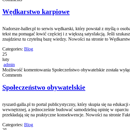
Wędkarstwo karpiowe
Nadorsze-haller.pl to serwis wędkarski, który powstał z myślą o oso
tekst ma pomagać łowić częściej i z większą satysfakcją. Jeśli szuk
znajdziesz tu czytelną bazę wiedzy. Nowości na stronie to Wędkarst
Categories:
Blog
25
luty
admin
Możliwość komentowania
Społeczeństwo obywatelskie
została wyłą
Comments
Społeczeństwo obywatelskie
ryszard-galla.pl to portal publicystyczny, który skupia się na eduka
wewnętrznej, a jednocześnie budować samodzielną opinię w oparciu o
przekładają się na praktyczne konsekwencje. Nowości na stronie Fak
Categories:
Blog
25