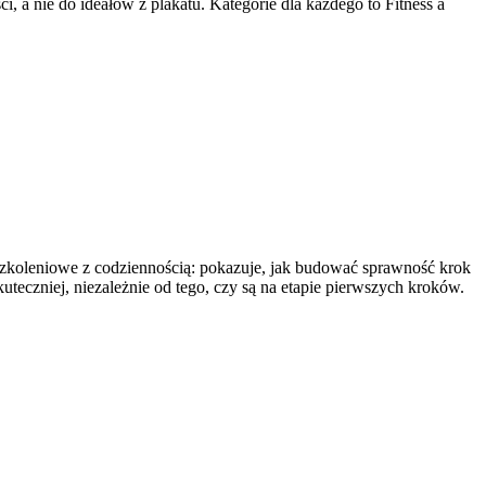
 a nie do ideałów z plakatu. Kategorie dla każdego to Fitness a
ie szkoleniowe z codziennością: pokazuje, jak budować sprawność krok
uteczniej, niezależnie od tego, czy są na etapie pierwszych kroków.