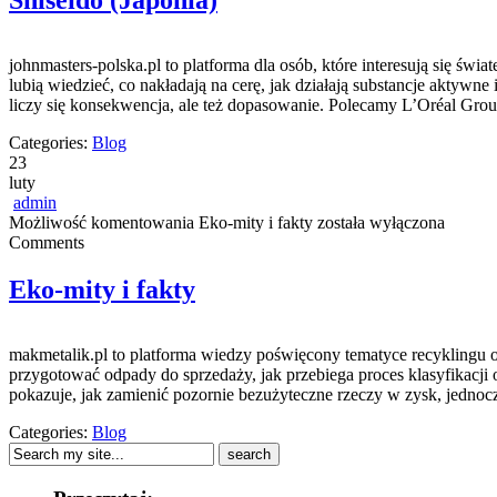
Shiseido (Japonia)
johnmasters-polska.pl to platforma dla osób, które interesują się ś
lubią wiedzieć, co nakładają na cerę, jak działają substancje aktyw
liczy się konsekwencja, ale też dopasowanie. Polecamy L’Oréal Grou
Categories:
Blog
23
luty
admin
Możliwość komentowania
Eko-mity i fakty
została wyłączona
Comments
Eko-mity i fakty
makmetalik.pl to platforma wiedzy poświęcony tematyce recyklingu ora
przygotować odpady do sprzedaży, jak przebiega proces klasyfikacji o
pokazuje, jak zamienić pozornie bezużyteczne rzeczy w zysk, jedno
Categories:
Blog