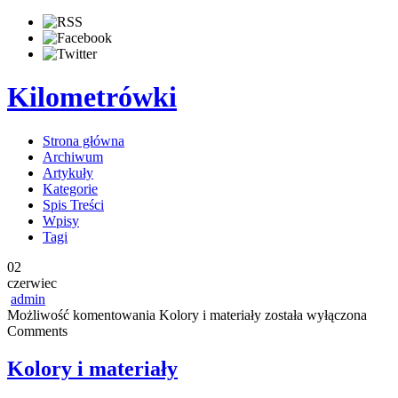
Kilometrówki
Strona główna
Archiwum
Artykuły
Kategorie
Spis Treści
Wpisy
Tagi
02
czerwiec
admin
Możliwość komentowania
Kolory i materiały
została wyłączona
Comments
Kolory i materiały