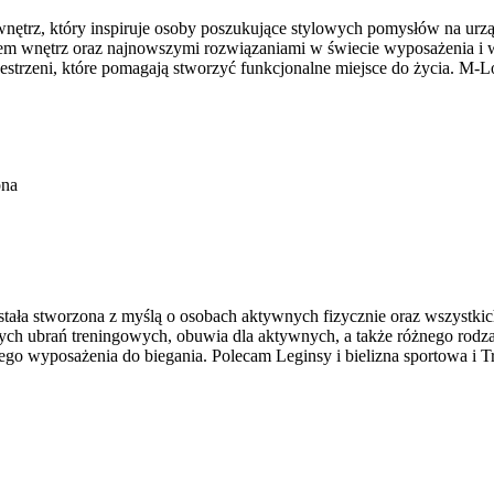
ętrz, który inspiruje osoby poszukujące stylowych pomysłów na urząd
em wnętrz oraz najnowszymi rozwiązaniami w świecie wyposażenia i wy
estrzeni, które pomagają stworzyć funkcjonalne miejsce do życia. M-L
ona
ostała stworzona z myślą o osobach aktywnych fizycznie oraz wszystki
h ubrań treningowych, obuwia dla aktywnych, a także różnego rodzaju
 wyposażenia do biegania. Polecam Leginsy i bielizna sportowa i Tr