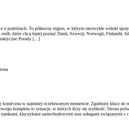
ce o podróżach. To północny region, w którym niezwykłe widoki spotyka 
a osób, które chcą lepiej poznać Danii, Szwecji, Norwegii, Finlandii, 
 Praktyczne Porady […]
zona
 się konieczna w najmniej oczekiwanym momencie. Zgubiony klucz do m
go kompletu to sytuacje, w których liczy się szybkość. Strona poświ
mi, zamkami, kluczykami samochodowymi oraz usługami związanymi z 