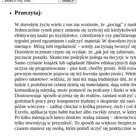
Przeczytaj:
W dorosłym życiu wielu z nas ma wrażenie, że „pociąg” z nauk
Jednocześnie rynek pracy zmienia się szybciej niż kiedykolwiek
efektywnej nauki po trzydziestce, czterdziestce czy pięćdziesi
tygodni przed egzaminem i zaliczyć materiał. W dorosłym życi
miesiące. Mózg lubi regularność – wtedy zaczynają tworzyć s
Dorosłym uczniom często się wydaje, że „jak już się zabieram, 
poczucie porażki. Skuteczne podejście polega na decyzji: w ty
Samo czytanie książek lub oglądanie filmów edukacyjnych daje w
uczysz się programowania – pisz kod, choćby prosty. Jeśli ro
pewnym momencie pojawia się też kwestia społeczności. Wiele 
paliwo rakietowe: widzisz, że inni też mają trudniejsze dni, 
ludzie z podobnymi celami dzielą się materiałami, dają sobie 
komunikacją miejską, może postawić na podcasty i fiszki w te
Dostosowując sposób uczenia się do realiów, zamiast walczyć z
godzinach pracy przy komputerze trudniej o skupienie niż rano 
późne wieczory – zadbaj chociaż o krótką przerwę, ruch i coś 
Excelu, aplikacja typu habit tracker albo zwykły zeszyt, w któ
Po kilku miesiącach łatwo dostrzec realną zmianę – słownictwo
tylko inwestycją w przyszłość. To sposób na większe bezpiecze
czasem staniesz się osobą, która potrafi uczyć się praktycznie