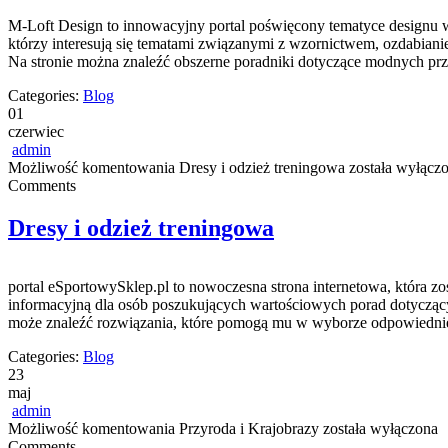
M-Loft Design to innowacyjny portal poświęcony tematyce designu wn
którzy interesują się tematami związanymi z wzornictwem, ozdabiani
Na stronie można znaleźć obszerne poradniki dotyczące modnych prz
Categories:
Blog
01
czerwiec
admin
Możliwość komentowania
Dresy i odzież treningowa
została wyłącz
Comments
Dresy i odzież treningowa
portal eSportowySklep.pl to nowoczesna strona internetowa, która z
informacyjną dla osób poszukujących wartościowych porad dotyczącyc
może znaleźć rozwiązania, które pomogą mu w wyborze odpowiedniego
Categories:
Blog
23
maj
admin
Możliwość komentowania
Przyroda i Krajobrazy
została wyłączona
Comments