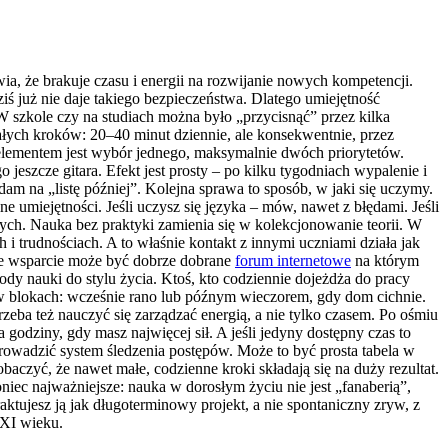
a, że brakuje czasu i energii na rozwijanie nowych kompetencji.
ziś już nie daje takiego bezpieczeństwa. Dlatego umiejętność
 W szkole czy na studiach można było „przycisnąć” przez kilka
ałych kroków: 20–40 minut dziennie, ale konsekwentnie, przez
 elementem jest wybór jednego, maksymalnie dwóch priorytetów.
jeszcze gitara. Efekt jest prosty – po kilku tygodniach wypalenie i
am na „listę później”. Kolejna sprawa to sposób, w jaki się uczymy.
e umiejętności. Jeśli uczysz się języka – mów, nawet z błędami. Jeśli
ych. Nauka bez praktyki zamienia się w kolekcjonowanie teorii. W
 trudnościach. A to właśnie kontakt z innymi uczniami działa jak
akie wsparcie może być dobrze dobrane
forum internetowe
na którym
dy nauki do stylu życia. Ktoś, kto codziennie dojeżdża do pracy
ą w blokach: wcześnie rano lub późnym wieczorem, gdy dom cichnie.
zeba też nauczyć się zarządzać energią, a nie tylko czasem. Po ośmiu
godziny, gdy masz najwięcej sił. A jeśli jedyny dostępny czas to
prowadzić system śledzenia postępów. Może to być prosta tabela w
baczyć, że nawet małe, codzienne kroki składają się na duży rezultat.
niec najważniejsze: nauka w dorosłym życiu nie jest „fanaberią”,
ktujesz ją jak długoterminowy projekt, a nie spontaniczny zryw, z
XXI wieku.