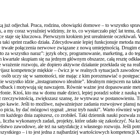
ą już odjechał. Praca, rodzina, obowiązki domowe – to wszystko sprawi
, a my coraz wyraźniej widzimy, że to, co wystarczało pięć lat temu, d
ątce staje się kluczowa. Pierwszym krokiem jest urealnienie oczekiwań.
u taki sprint rzadko działa. Zdecydowanie lepiej funkcjonuje metoda m
ię trwałe połączenia nerwowe związane z nową umiejętnością. Drugim
to za wszystko naraz”: język obcy, programowanie, marketing, a do tego 
m kwartale skupiam się na jednym głównym obszarze, całą resztę odkład
rażenie rozwoju, ale dopiero aktywne działanie przekłada się na realn
zwijasz kompetencje miękkie – ćwicz je w realnych sytuacjach zawodow
osób uczy się w samotności, nie mając z kim porozmawiać o postępach i
że nie wszystko idzie „instagramowo idealnie”. Idealnym miejscem na t
feedback i motywują się nawzajem. Równie ważne jest dopasowanie meto
lefonie. Ktoś, kto ma w domu małe dzieci, lepiej poradzi sobie z nauk
 rzeczywistością, zwiększasz szansę, że wytrwasz w postanowieniu. Tr
po kawie. Jeśli to możliwe, najważniejsze zadania rozwojowe planuj na 
do picia, by dać mózgowi sygnał: „teraz tryb nauki”. Warto również w
rym każdego dnia zapiszesz, co zrobiłeś. Taki dziennik nauki pozwala zo
, liczba wykonanych zadań, projekty, które udało się zakończyć. Na ko
ństwo zawodowe, ale też na satysfakcję z własnego rozwoju. Jeśli potra
 wszystkiego – i to jest jedna z najbardziej wartościowych kompetencji 